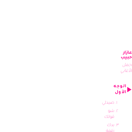
عازار
حبيب
أجمل
الأغاني
الوجه
الأول
صيدلي
شو
قولك
بدك
زقفة