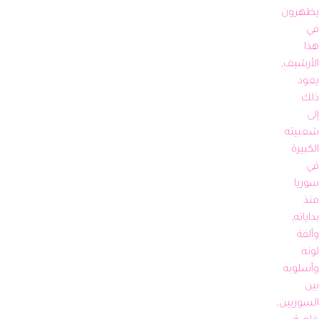
يظهرون 
في 
هذا 
الأرشيف, 
يعود 
ذلك 
إلى 
شعبيته 
الكبيرة 
في 
سوريا 
منذ 
بداياته, 
وألفة 
لونه 
وأسلوبه 
بين 
السوريين, 