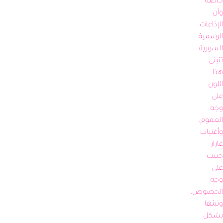
خاصة 
وأن 
الإذاعات 
الرسمية 
السورية 
تتبنى 
هذا 
اللون 
على 
وجه 
العموم, 
وأغنيات 
عازار 
حبيب 
على 
وجه 
الخصوص, 
وتبثها 
بشكل 