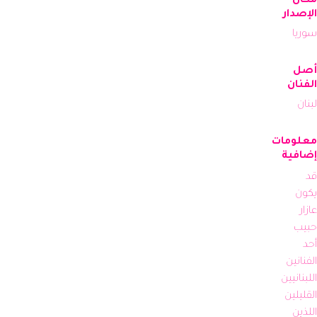
مكان
الإصدار
سوريا
أصل
الفنان
لبنان
معلومات
إضافية
قد 
يكون 
عازار 
حبيب 
أحد 
الفنانين 
اللبنانيين 
القليلين 
اللذين 