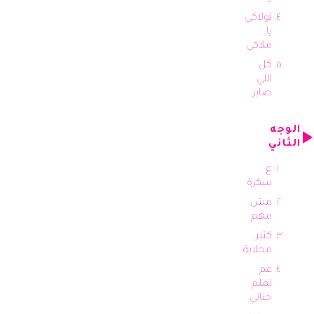
لولاكي
يا
ملاكي
كل
اللي
صاير
الوجه
الثاني
ع
سكرة
مش
مهم
كتير
محلاية
عم
لملم
حناني