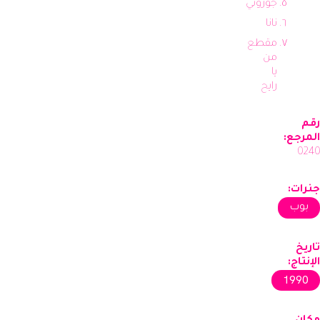
جوزوني
نانا
مقطع
من
يا
رايح
رقم
المرجع:
0240
جنرات:
بوب
تاريخ
الإنتاج:
1990