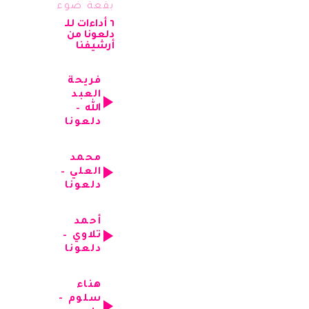
بقعة ضوء
٦ أداءات للـ
دلعونا من
أرشيفنا
فريحة
العبد
الله –
دلعونا
محمد
العلي –
دلعونا
أحمد
تلاوي –
دلعونا
هناء
سلوم -