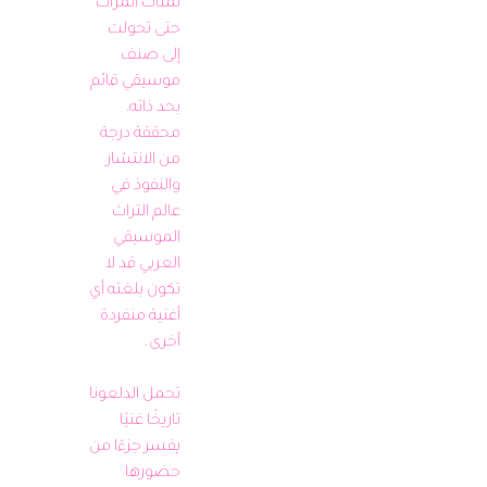
لمئات المرات 
حتى تحولت 
إلى صنف 
موسيقي قائم 
بحد ذاته، 
محققة درجة 
من الانتشار 
والنفوذ في 
عالم التراث 
الموسيقي 
العربي قد لا 
تكون بلغته أي 
أغنية منفردة 
تحمل الدلعونا 
تاريخًا غنيًا 
يفسر جزءًا من 
حضورها 