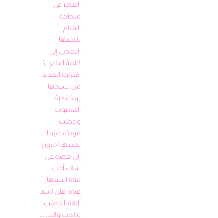
الغامر في 
منطقة 
الشام. 
ينسبها 
البعض إلى 
كلمة الدلع، إذ 
اقترنت العديد 
من نسخها 
بمخاطبة 
المحبوب 
وخطب 
مودته. فيما 
يعيدها آخرون 
إلى قصة عن 
شاب أحب 
فتاة اسمها 
عناة، على اسم 
آلهة الخصب 
والحب والحرب 