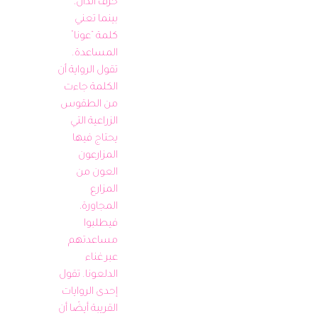
حرف الدال، 
بينما تعني 
كلمة “عونا” 
المساعدة. 
تقول الرواية أن 
الكلمة جاءت 
من الطقوس 
الزراعية التي 
يحتاج فيها 
المزارعون 
العون من 
المزارع 
المجاورة، 
فيطلبوا 
مساعدتهم 
عبر غناء 
الدلعونا. تقول 
إحدى الروايات 
القريبة أيضًا أن 