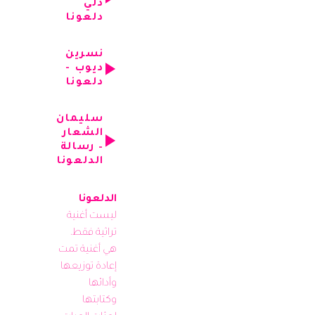
دلي
دلعونا
نسرين
ديوب -
دلعونا
سليمان
الشعار
– رسالة
الدلعونا
الدلعونا
ليست أغنية 
تراثية فقط، 
هي أغنية تمت 
إعادة توزيعها 
وأدائها 
وكتابتها 