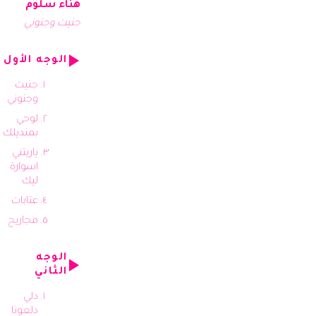
هناء سلوم
جنيت وجنوني
الوجه الأول
جنيت
وجنوني
لوحي
بمنديلك
ياريتني
اسوارة
ليك
عتابات
مجاريح
الوجه
الثاني
دلي
دلعونا