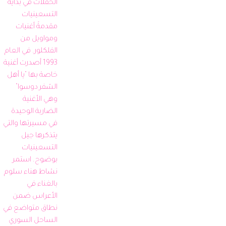
الحفلات في بداية 
التسعينيات 
مقدمةً أغنيات 
ومواويل من 
الفلكلور. في العام 
1993 أصدرت أغنية 
خاصة بها "يا أهل 
الشفر دوسوا" 
وهي الأغنية 
الضاربة الوحيدة 
في مسيرتها والتي 
يتذكرها جيل 
التسعينيات 
بوضوح. استمر 
نشاط هناء سلوم 
بالغناء في 
الأعراس ضمن 
نطاق متواضع في 
الساحل السوري 