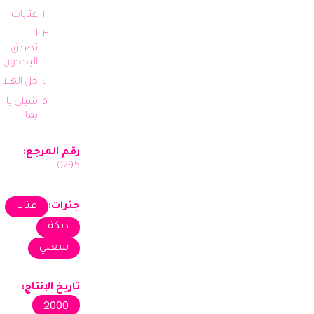
عتابات
لا
تصدق
اليحجون
كل الهلا
شيلي يا
يما
رقم المرجع:
0295
جنرات:
عتابا
دبكة
شعبي
تاريخ الإنتاج:
2000