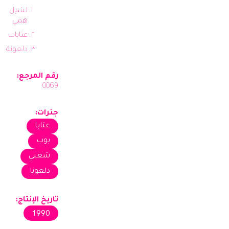
لشيل
همي
عتابات
دلعونة
رقم المرجع:
0069
جنرات:
عتابا
بوب
شعبي
دلعونا
تاريخ الإنتاج:
1990