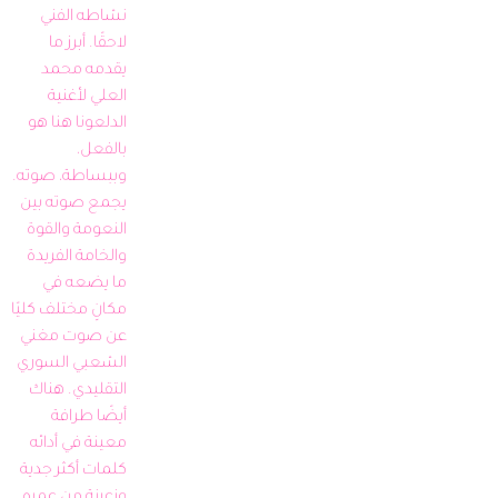
نشاطه الفني 
لاحقًا. أبرز ما 
يقدمه محمد 
العلي لأغنية 
الدلعونا هنا هو 
بالفعل، 
وببساطة، صوته. 
يجمع صوته بين 
النعومة والقوة 
والخامة الفريدة 
ما يضعه في 
مكانٍ مختلف كليًا 
عن صوت مغني 
الشعبي السوري 
التقليدي. هناك 
أيضًا طرافة 
معينة في أدائه 
كلمات أكثر جدية 
وزعرنة من عمره 