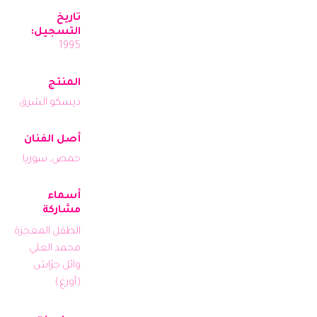
تاريخ
التسجيل:
1995
المنتج
ديسكو الشرق
أصل الفنان
حمص, سوريا
أسماء
مشاركة
الطفل المعجزة 
محمد العلي
وائل جرّاش 
(أورغ)