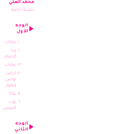
محمد العلي
جلسة خاصة
الوجه
الأول
عتابات
ويا
الحمام
عتابات
لحقت
توصي
وتقول
عتابا
توب
العرس
الوجه
الثاني