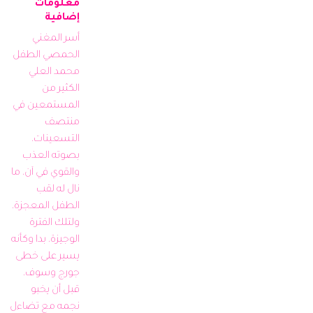
معلومات
إضافية
أسر المغني 
الحمصي الطفل 
محمد العلي 
الكثير من 
المستمعين في 
منتصف 
التسعينات، 
بصوته العذب 
والقوي في آن، ما 
نال له لقب 
الطفل المعجزة، 
ولتلك الفترة 
الوجيزة، بدا وكأنه 
يسير على خطى 
جورج وسوف، 
قبل أن يخبو 
نجمه مع تضاءل 