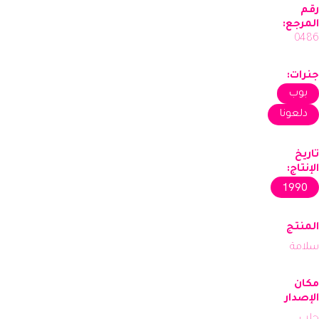
رقم
المرجع:
0486
جنرات:
بوب
دلعونا
تاريخ
الإنتاج:
1990
المنتج
سلامة
مكان
الإصدار
حلب,