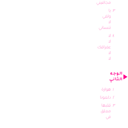
مجافيني
يا
ولفي
لا
تنساني
لا
لا
عفراقك
لا
لا
الوجه
الثاني
هوارة
دلعونا
قلبها
معلق
في