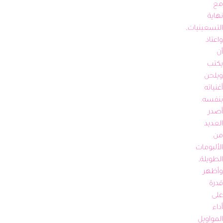
مع 
نهاية 
التسعينيات, 
واعتاد 
أن 
يكتب 
ويلحن 
أغنياته 
بنفسه. 
أصدر 
العديد 
من 
الألبومات 
الطويلة, 
وأظهر 
قدرة 
على 
أداء 
المواويل 