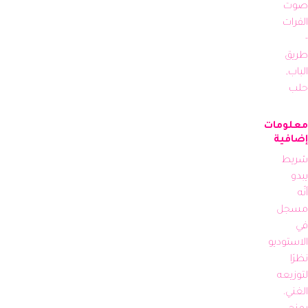
صوت 
الفرات 
- 
طريق 
الباب, 
حلب
معلومات
إضافية
شريط 
يبدو 
أنّه 
مسجل 
في 
الاستوديو 
نظرًا 
لتوزيعه 
الغني، 