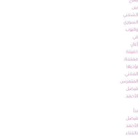
يمزج 
بين 
الشعبي 
السوري 
والبوب 
في 
أغانٍ 
خفيفة 
ممتعة، 
يؤديها 
المغني 
المتمرس 
فيصل 
بدأ 
فيصل 
الأحمد 
بالغناء 