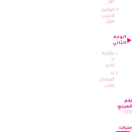
طار
كوكتيل
الحبيب
الأول
الوجه
الثاني
عالأزمة
يا
فادي
أنا
المرضان
قليبي
رقم
المرجع:
0110
جنرات: