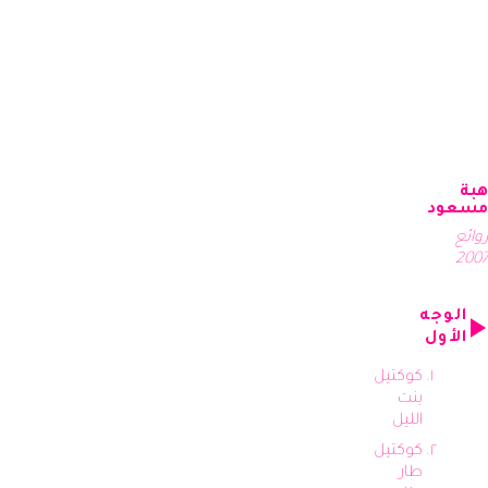
هبة
مسعود
روائع
2007
الوجه
الأول
كوكتيل
بنت
الليل
كوكتيل
طار