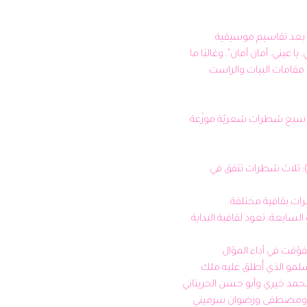
يؤدّى الموّال السبعاوي عادةً بعد تقاسيم موسيقية 
وتمهيدات غنائيّة مثل: "يا ليلي، يا عيني، أمان أمان"، وغالبًا ما 
يُغنّى بأداءٍ طربيّ عاطفيّ على مقامات البيات والراست 
يتكوّن الموال السبعاوي من سبع شطرات شعريّة موزّعة 
القافية (أو المستهل/العتبة): ثلاث شطرات تتفق في 
برزت في سورية عدّة أسماء تفوّقت في أداء الموّال 
السبعاوي، أبرزها محمد أبو سلمو الذي أُطلق عليه ملك 
السبعاوي، وصباح فخري ومحمد خيري وأبو حسن الحريتاني 
وصبري مدلل وحسن الحفار ومصطفى ورضوان سرميني 