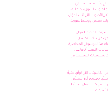
من المنطقة الشمالية، وأبو رياح وأبو عبده العترماني 
وغيرهم من مطربي الغوطة والجنوب السوري، فيما يعد 
ياسر المظلوم (أبو عمّار) من أبرز الأصوات التي أدّت الموّال 
شهد العقدان الأخيران تراجعًا تدريجيًا لحضور الموّال 
السبعاوي في سورية، يعود جزء من ذلك لانحسار 
الموسيقى الطربيّة المتأنيّة أمام مدّ الموسيقى المعاصرة 
السريعة، كما تركت الحرب وموجات التهجير أثرها على 
جلسات الطرب الحيّ التي لمّت مجتمعات السمّيعة في 
لكنّ أرشيفنا يحتفظ بالعديد من الكاسيتات التي توثّق حقبةً 
كان فيها الموّال السبعاوي يتمتّع باهتمام أبرز المغنّين 
ويجذب أكبر الجماهير عبر سورية. في هذا المقال، نسلّط 