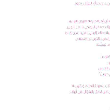
الدارجة. ينقل المؤرّخون روايتين عن نشأة الموّال، تعود 
تقول الأولى إنّ الموّال وُلد بعد أن أمر الخليفة هارون الرشيد 
بالقضاء على البرامكة، ومنع رثاء جعفر البرمكي شعرًا، الوزير 
المحبوب وواسع النفوذ في البلاط العبّاسي. لم يسمح بذلك 
سوى لجارية من الموالي (غير العرب الذين تم ضمهم 
أمّا الرواية الثانية فتنقل عن كتاب سفينة الملك ونفيسة 
الفلك أنّ أهل واسط كانوا أوّل من نطق بالموّال، في أبيات 