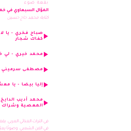
بقعة ضوء
الموّال السبعاوي في خ
كتابة: محمد حاج حسين
صباح فخري - يا لا
كفاك شجار
محمد خيري - لي خل
مصطفى سرميني - ق
إليا بيضا - يا مع
محمد أديب الدايخ 
المعصية وشراك