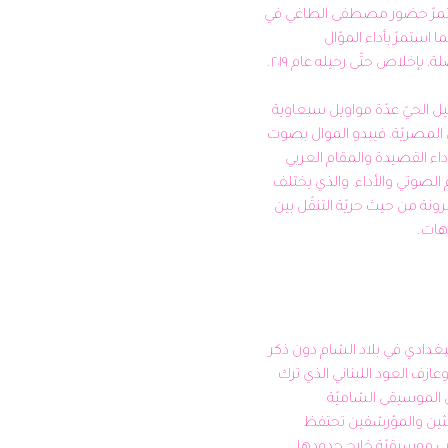
حلب. بعد انحلال الرباعي، استمرّ حضور مصطفى الطاغي في 
مشهد الموسيقى الحلبية، كما استمرّ بأداء الموّال 
يقدّم سرميني في هذا التسجيل الحيّ عدّة مواويل سبعاوية 
بأداءٍ يستلهم من الموسيقى المصريّة، فيبدو الموال بصوت 
مصطفى سرميني أقرب إلى أداء القصيدة والمقام العربي 
من حيث الانضباط والتقسيم الصوتي والأداء، والذي يختلف 
عن الموّال في سورية الأكثر مرونة من حيث حريّة التنقّل بين 
لا يمكن الحديث عن الموّال البغدادي في بلاد الشام دون ذكر 
ايليا بيضا، الملحّن والمطرب وعازف العود اللبناني الذي ترك 
خلفه ميراثًا سمعيًا عميقًا في الموسيقى الشاميّة 
المعاصرة، ولا تزال كتب الباحثين والمؤرشفين تحتفظ 