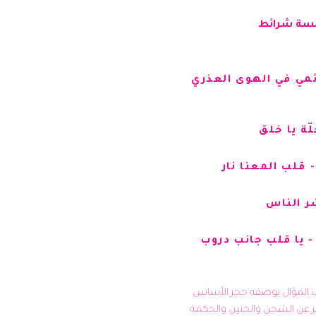
مسة شرائط
ئمي في الهوى العذري
ّة يا خلق
لب المعنا نار
شر الناس
- يا قلب جانب دروب
في التراث الغنائي العربي، يقف الموّال بوصفه حجر الأساس 
في الفن الشعبي، وصوتًا يعبّر عن الشجن والحنين والحكمة 