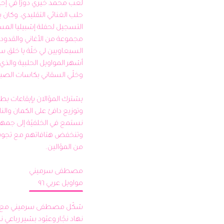
مواويل عربي ٩٦