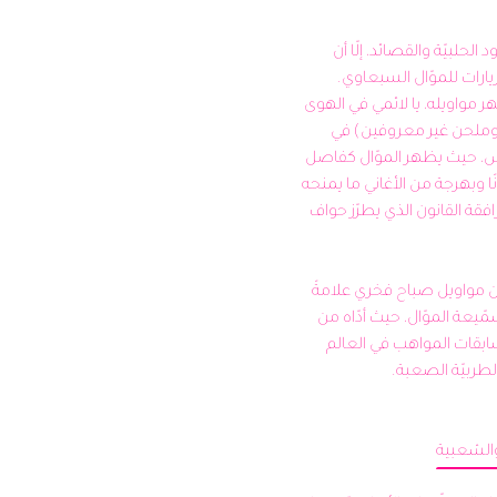
رغم نيله شهرته من أداء القدود الحلبيّة والقصائد، إلّا أن 
مسيرة صباح فخري تزدحم بزيارات للموّال السبعاوي. 
نستمع هنا إلى أدائه لأحد أشهر مواويله، يا لائمي في الهوى 
العذري كفاك شجار، (مؤلف وملحن غير معروفين) في 
حفلته الأيقونيّة اسق العطاش، حيث يظهر الموّال كفاصل 
وقور يتخلل مجموعة أكثر تلونًا وبهرجة من الأغاني ما يمنحه 
وقعًا مضاعفًا، يضاف إليه مرافقة القانون الذي يطرّز حواف 
أصبح هذا الموّال مع غيره من مواويل صباح فخري علامةً 
في أفراح حلب وفي أرشيف سمّيعة الموّال، حيث أدّاه من 
بعده كثيرون ممن دخلوا مسابقات المواهب في العالم 
والشعبية