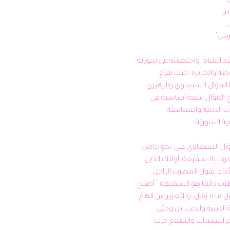
انتقل الموّال من العراق إلى بلاد الشام، واحتضنته في سورية 
في البداية كل من حلب والغوطة والجزيرة، حيث تفرّع 
وتعدّدت أنواعه وبرز من بينها الموّال السبعاوي والزهيري 
والشروقي والبغدادي، ليصبح الموّال سمة أساسية في 
الأفراح والسهرات والمناسبات الدينيّة والسياسيّة 
من بين أنواعه الفرعيّة، برز الموّال السبعاوي على نحوٍ خاص 
في سورية، وارتبط بجمهورٍ يُعرف بالـ سمّيعة، أولئك الذين 
يتذوقون النغمة واللفظة والأداء. يقول المطرب الراحل 
صباح فخري: "ما يحتاجه المطرب دائمًا هو السمّيعة." أصبح 
الموّال السبعاوي وسيلةً لقول ما لا يُقال، وللتعبير عن الهمّ 
الإنساني والدعاء والموضوعة الدينية والحب، بل وحتى 
الاحتجاج السياسي لغاية أواخر الستينات واستلام حزب 